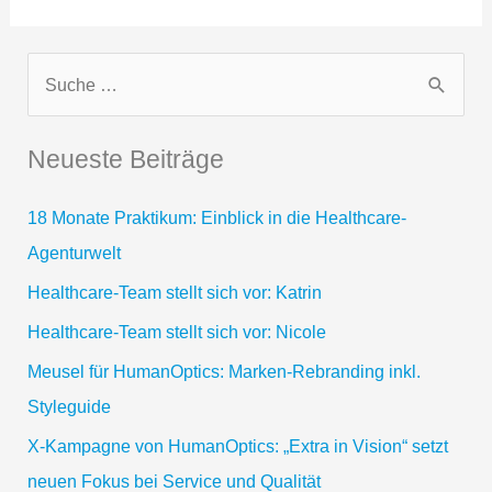
Sie
anders
und
S
brechen
u
Sie
c
den
Neueste Beiträge
Branchengeist
h
Pharma
e
18 Monate Praktikum: Einblick in die Healthcare-
n
Agenturwelt
n
Healthcare-Team stellt sich vor: Katrin
a
Healthcare-Team stellt sich vor: Nicole
c
Meusel für HumanOptics: Marken-Rebranding inkl.
h
Styleguide
:
X-Kampagne von HumanOptics: „Extra in Vision“ setzt
neuen Fokus bei Service und Qualität