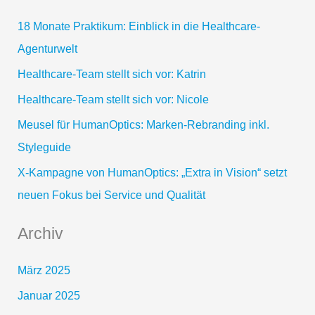
e
18 Monate Praktikum: Einblick in die Healthcare-
n
Agenturwelt
n
Healthcare-Team stellt sich vor: Katrin
a
Healthcare-Team stellt sich vor: Nicole
c
Meusel für HumanOptics: Marken-Rebranding inkl.
h
Styleguide
:
X-Kampagne von HumanOptics: „Extra in Vision“ setzt
neuen Fokus bei Service und Qualität
Archiv
März 2025
Januar 2025