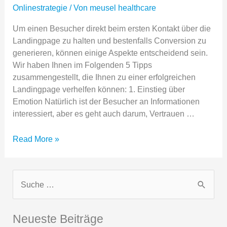
Onlinestrategie
/ Von
meusel healthcare
Um einen Besucher direkt beim ersten Kontakt über die
Landingpage zu halten und bestenfalls Conversion zu
generieren, können einige Aspekte entscheidend sein.
Wir haben Ihnen im Folgenden 5 Tipps
zusammengestellt, die Ihnen zu einer erfolgreichen
Landingpage verhelfen können: 1. Einstieg über
Emotion Natürlich ist der Besucher an Informationen
interessiert, aber es geht auch darum, Vertrauen …
Landingpage
Read More »
mit
Call-
to-
S
action
u
c
Neueste Beiträge
h