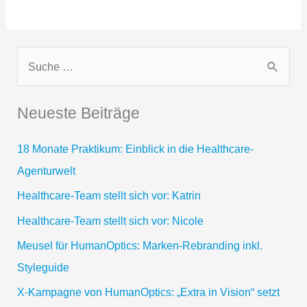
S
u
c
Neueste Beiträge
h
e
18 Monate Praktikum: Einblick in die Healthcare-
n
Agenturwelt
n
Healthcare-Team stellt sich vor: Katrin
a
Healthcare-Team stellt sich vor: Nicole
c
Meusel für HumanOptics: Marken-Rebranding inkl.
h
Styleguide
:
X-Kampagne von HumanOptics: „Extra in Vision“ setzt