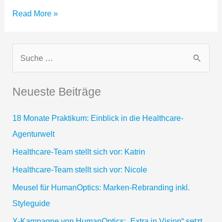
meusel
Read More »
gs
healthcare:
Etablierung
S
der
u
OTC
c
Trade
Neueste Beiträge
Marketing
h
Kompetenz
e
18 Monate Praktikum: Einblick in die Healthcare-
in
n
Deutschland
Agenturwelt
n
Healthcare-Team stellt sich vor: Katrin
a
Healthcare-Team stellt sich vor: Nicole
c
Meusel für HumanOptics: Marken-Rebranding inkl.
h
Styleguide
:
X-Kampagne von HumanOptics: „Extra in Vision“ setzt