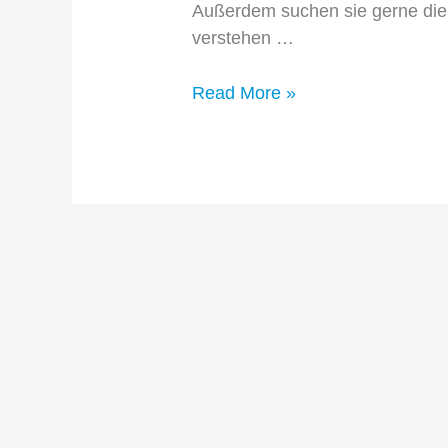
Außerdem suchen sie gerne die 
verstehen …
Digitaler
Read More »
Kontakt
zur
Familien­­
managerin
mittels
Influencer-
Marketing