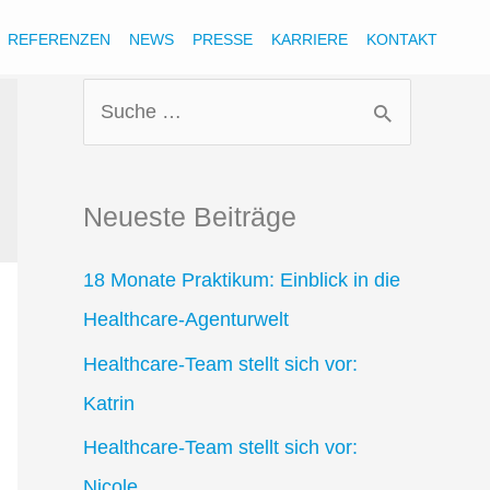
REFERENZEN
NEWS
PRESSE
KARRIERE
KONTAKT
S
u
c
Neueste Beiträge
h
e
18 Monate Praktikum: Einblick in die
n
Healthcare-Agenturwelt
n
Healthcare-Team stellt sich vor:
a
Katrin
c
Healthcare-Team stellt sich vor:
h
Nicole